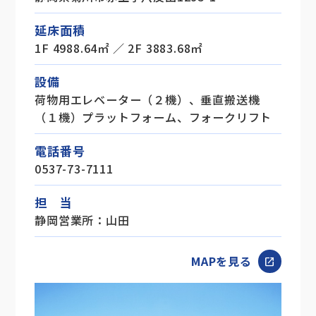
延床面積
1F 4988.64㎡ ／ 2F 3883.68㎡
設備
荷物用エレベーター（２機）、垂直搬送機
（１機）プラットフォーム、フォークリフト
電話番号
0537-73-7111
担 当
静岡営業所：山田
MAPを見る
open_in_new