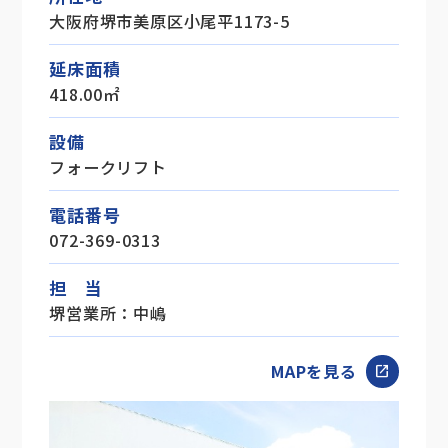
大阪府堺市美原区小尾平1173-5
延床面積
418.00㎡
設備
フォークリフト
電話番号
072-369-0313
担 当
堺営業所：中嶋
MAPを見る
open_in_new