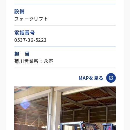
設備
フォークリフト
電話番号
0537-36-5223
担 当
菊川営業所：永野
MAPを見る
open_in_new