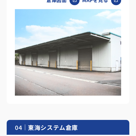
open_in_new
open_in_new
04
東海システム倉庫