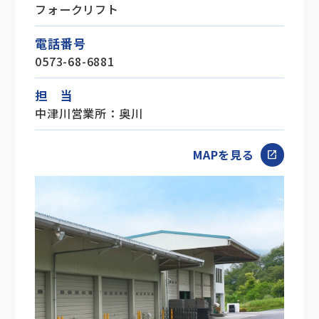
フォークリフト
電話番号
0573-68-6881
担 当
中津川営業所：奥川
MAPを見る
open_in_new