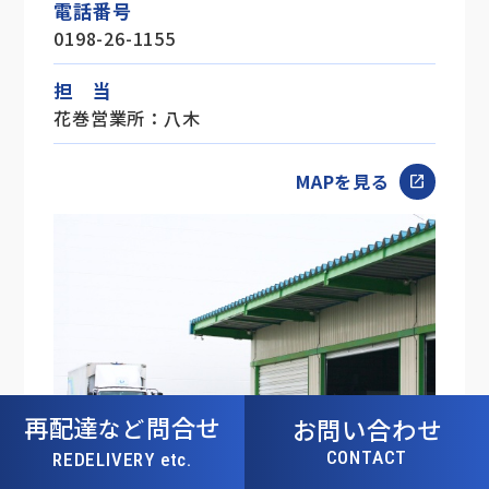
電話番号
0198-26-1155
担 当
花巻営業所：八木
MAPを見る
open_in_new
再配達
問合せ
など
お問い合わせ
CONTACT
REDELIVERY etc.