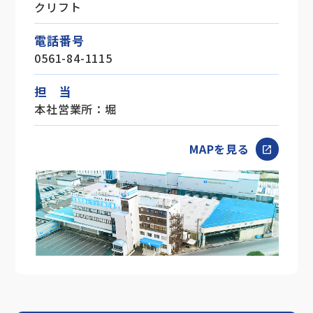
クリフト
電話番号
0561-84-1115
担 当
本社営業所：堀
MAPを見る
open_in_new