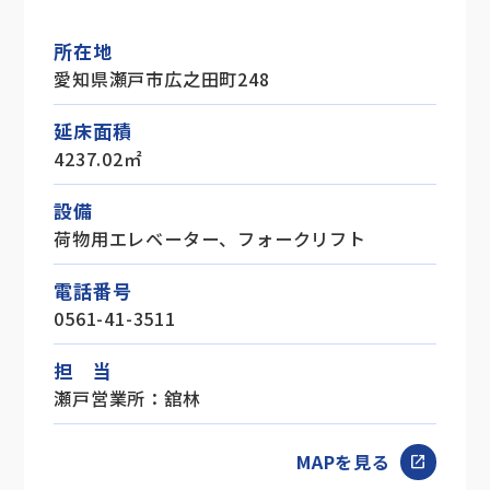
所在地
愛知県瀬戸市広之田町248
延床面積
4237.02㎡
設備
荷物用エレベーター、フォークリフト
電話番号
0561-41-3511
担 当
瀬戸営業所：舘林
MAPを見る
open_in_new