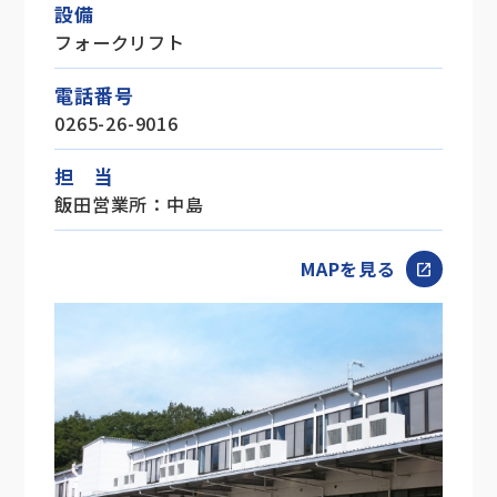
設備
フォークリフト
電話番号
0265-26-9016
担 当
飯田営業所：中島
MAPを見る
open_in_new