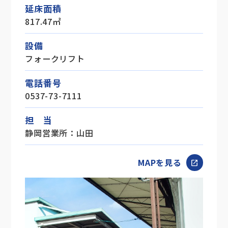
延床面積
817.47㎡
設備
フォークリフト
電話番号
0537-73-7111
担 当
静岡営業所：山田
MAPを見る
open_in_new