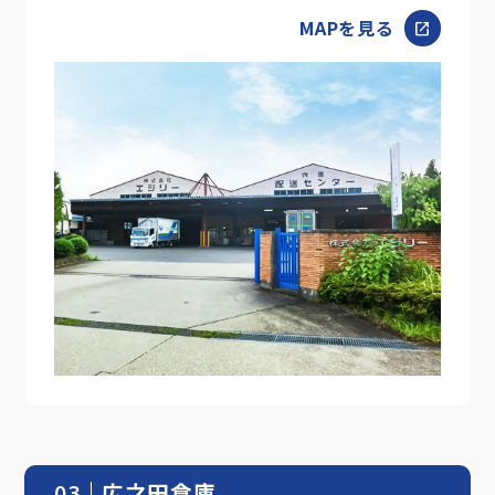
MAPを見る
open_in_new
03
広之田倉庫