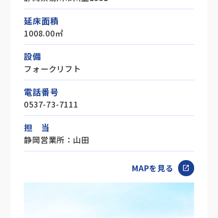
延床面積
1008.00㎡
設備
フォークリフト
電話番号
0537-73-7111
担 当
静岡営業所：山田
MAPを見る
open_in_new