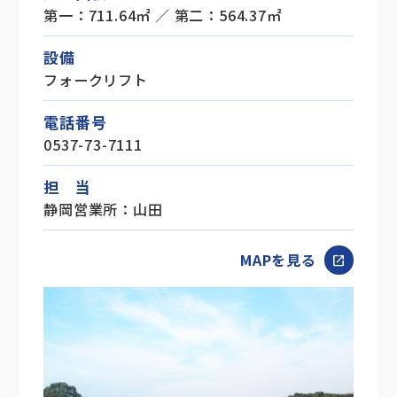
第一：711.64㎡ ／ 第二：564.37㎡
設備
フォークリフト
電話番号
0537-73-7111
担 当
静岡営業所：山田
MAPを見る
open_in_new